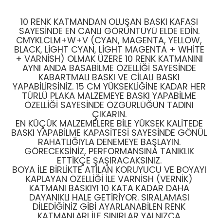
10 RENK KATMANDAN OLUŞAN BASKI KAFASI
SAYESINDE EN CANLI GÖRÜNTÜYÜ ELDE EDIN.
CMYKLCLM+W+V (CYAN, MAGENTA, YELLOW,
BLACK, LIGHT CYAN, LIGHT MAGENTA + WHITE
+ VARNISH) OLMAK ÜZERE 10 RENK KATMANINI
AYNI ANDA BASABILME ÖZELLIĞI SAYESINDE
KABARTMALI BASKI VE CILALI BASKI
YAPABILIRSINIZ. 15 CM YÜKSEKLIĞINE KADAR HER
TÜRLÜ PLAKA MALZEMEYE BASKI YAPABILME
ÖZELLIĞI SAYESINDE ÖZGÜRLÜĞÜN TADINI
ÇIKARIN.
EN KÜÇÜK MALZEMELERE BILE YÜKSEK KALITEDE
BASKI YAPABILME KAPASITESI SAYESINDE GÖNÜL
RAHATLIĞIYLA DENEMEYE BAŞLAYIN.
GÖRECEKSINIZ, PERFORMANSINA TANIKLIK
ETTIKÇE ŞAŞIRACAKSINIZ.
BOYA ILE BIRLIKTE ATILAN KORUYUCU VE BOYAYI
KAPLAYAN ÖZELLIĞI ILE VARNISH (VERNIK)
KATMANI BASKIYI 10 KATA KADAR DAHA
DAYANIKLI HALE GETIRIYOR. SIRALAMASI
DILEDIĞINIZ GIBI AYARLANABILEN RENK
KATMANLARI ILE SINIRLAR YALNIZCA