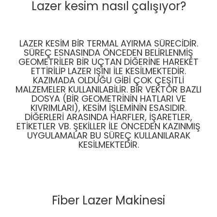
Lazer kesim nasıl çalışıyor?
LAZER KESIM BIR TERMAL AYIRMA SÜRECIDIR.
SÜREÇ ESNASINDA ÖNCEDEN BELIRLENMIŞ
GEOMETRILER BIR UÇTAN DIĞERINE HAREKET
ETTIRILIP LAZER IŞINI ILE KESILMEKTEDIR.
KAZIMADA OLDUĞU GIBI ÇOK ÇEŞITLI
MALZEMELER KULLANILABILIR. BIR VEKTÖR BAZLI
DOSYA (BIR GEOMETRININ HATLARI VE
KIVRIMLARI), KESIM IŞLEMININ ESASIDIR.
DIĞERLERI ARASINDA HARFLER, IŞARETLER,
ETIKETLER VB. ŞEKILLER ILE ÖNCEDEN KAZINMIŞ
UYGULAMALAR BU SÜREÇ KULLANILARAK
KESILMEKTEDIR.
Fiber Lazer Makinesi