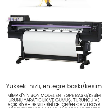
Yüksek-hızlı, entegre baskı/kesim
MIMAKI'NIN SON MODEL ENTEGRE BASKI/KESIM
ÜRÜNÜ YARATICILIK VE GÜMÜŞ, TURUNCU VE
AÇIK SIYAH RENKLERINI DE IÇEREN CANLI BOYA