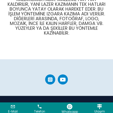
KALDIRILIR, YANI LAZER KAZIMANIN TEK HATLARI
BOYUNCA YATAY OLARAK HAREKET EDER. BU
IŞLEM YÖNTEMINE IZGARA KAZIMA ADI VERILIR.
DIĞERLERI ARASINDA, FOTOĞRAF, LOGO,
MOZAIK, INCE ILE KALIN HARFLER, DAMGA VB.
YÜZEYLER YA DA ŞEKILLER BU YÖNTEMLE
KAZINABILIR.
Copyright © 2023, LOCCA GRUP A.Ş. - Tüm hakları saklıdır.
BC Yazılım
E-Mail
Telefon
Ulaşım
Whatsapp