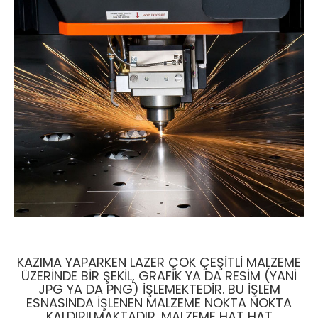
KAZIMA YAPARKEN LAZER ÇOK ÇEŞITLI MALZEME
ÜZERINDE BIR ŞEKIL, GRAFIK YA DA RESIM (YANI
JPG YA DA PNG) IŞLEMEKTEDIR. BU IŞLEM
ESNASINDA IŞLENEN MALZEME NOKTA NOKTA
KALDIRILMAKTADIR. MALZEME HAT HAT