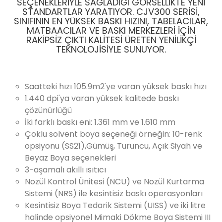
SEÇENEKLERIYLE SAĞLADIĞI GÖRSELLIKTE YENI
STANDARTLAR YARATIYOR. CJV300 SERISI,
SINIFININ EN YÜKSEK BASKI HIZINI, TABELACILAR,
MATBAACILAR VE BASKI MERKEZLERI IÇIN
RAKIPSIZ ÇIKTI KALITESI ÜRETEN YENILIKÇI
TEKNOLOJISIYLE SUNUYOR.
Saatteki hızı 105.9m2'ye varan yüksek baskı hızı
1.440 dpi'ya varan yüksek kalitede baskı
çözünürlüğü
İki farklı baskı eni: 1.361 mm ve 1.610 mm
Çoklu solvent boya seçeneği örneğin: 10-renk
opsiyonu (SS21),Gümüş, Turuncu, Açık Siyah ve
Beyaz Boya seçenekleri
3-aşamalı akıllı ısıtıcı
Nozül Kontrol Ünitesi (NCU) ve Nozül Kurtarma
Sistemi (NRS) ile kesintisiz baskı operasyonları
Kesintisiz Boya Tedarik Sistemi (UISS) ve iki litre
halinde opsiyonel Mimaki Dökme Boya Sistemi III