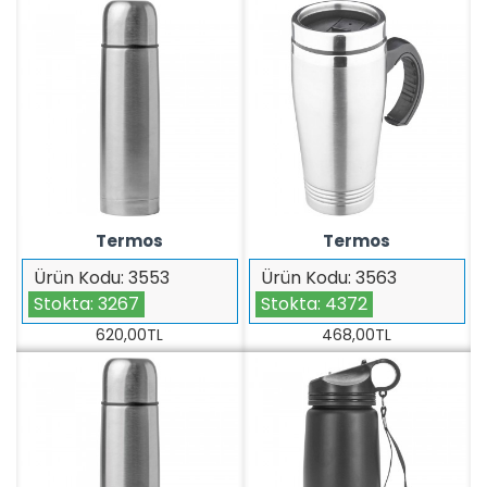
Termos
Termos
Ürün Kodu:
3553
Ürün Kodu:
3563
Stokta:
3267
Stokta:
4372
620,00TL
468,00TL