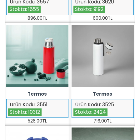
Ürün Kodu:
3557
Ürün Kodu:
3620
Stokta:
1655
Stokta:
9192
896,00TL
600,00TL
Termos
Termos
Ürün Kodu:
3551
Ürün Kodu:
3525
Stokta:
10312
Stokta:
2424
526,00TL
716,00TL