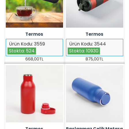
Termos
Termos
Ürün Kodu:
3559
Ürün Kodu:
3544
Stokta:
524
Stokta:
10930
668,00TL
875,00TL
Termos
Paslanmaz Çelik Matara