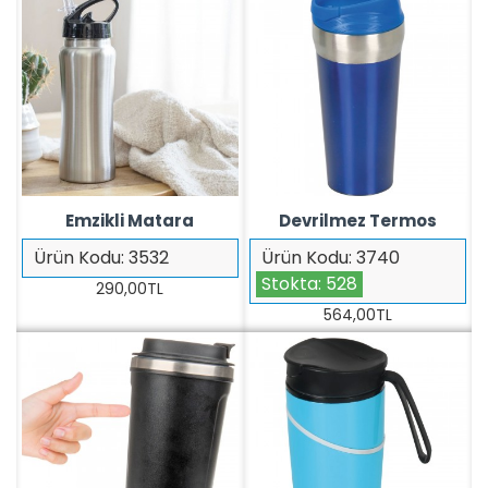
Emzikli Matara
Devrilmez Termos
Ürün Kodu:
3532
Ürün Kodu:
3740
Stokta:
528
290,00TL
564,00TL