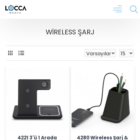
WIRELESS ŞARJ
4221 3'ü 1 Arada
4280 Wireless Şarj &