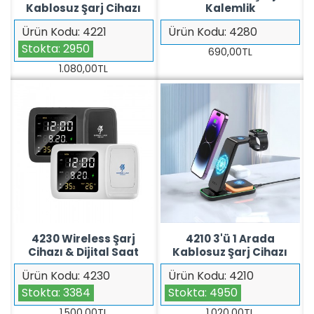
Kablosuz Şarj Cihazı
Kalemlik
Ürün Kodu:
4221
Ürün Kodu:
4280
Stokta:
2950
690,00TL
1.080,00TL
4230 Wireless Şarj
4210 3'ü 1 Arada
Cihazı & Dijital Saat
Kablosuz Şarj Cihazı
Ürün Kodu:
4230
Ürün Kodu:
4210
Stokta:
3384
Stokta:
4950
1.500,00TL
1.020,00TL