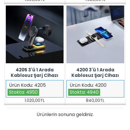
4205 3'ü 1 Arada
4200 3'ü 1 Arada
Kablosuz Şarj Cihazı
Kablosuz Şarj Cihazı
Ürün Kodu:
4205
Ürün Kodu:
4200
Stokta:
4950
Stokta:
4940
1.020,00TL
840,00TL
Ürünlerin sonuna geldiniz.