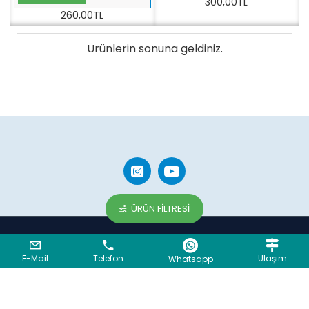
300,00TL
260,00TL
Ürünlerin sonuna geldiniz.
ÜRÜN FILTRESI
Copyright © 2023, LOCCA GRUP A.Ş. - Tüm hakları saklıdır.
BC Yazılım
E-Mail
Telefon
Ulaşım
Whatsapp