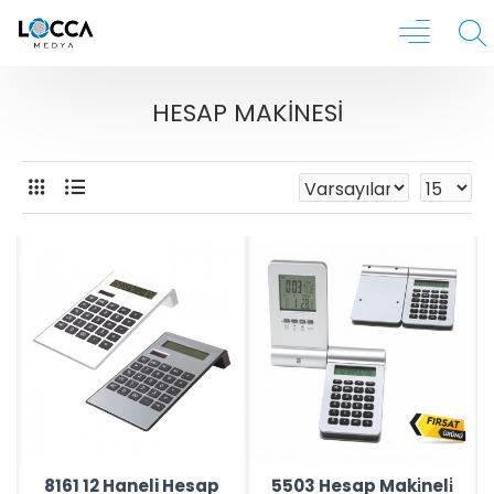
HESAP MAKINESI
8161 12 Haneli Hesap
5503 Hesap Maki̇neli̇