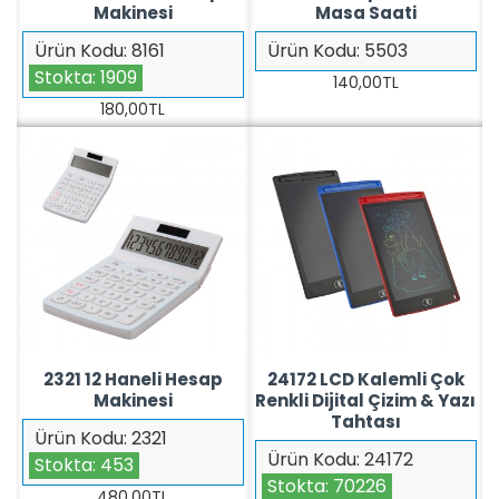
Makinesi
Masa Saati
Ürün Kodu:
8161
Ürün Kodu:
5503
Stokta:
1909
140,00TL
180,00TL
2321 12 Haneli Hesap
24172 LCD Kalemli Çok
Makinesi
Renkli Dijital Çizim & Yazı
Tahtası
Ürün Kodu:
2321
Ürün Kodu:
24172
Stokta:
453
Stokta:
70226
480,00TL