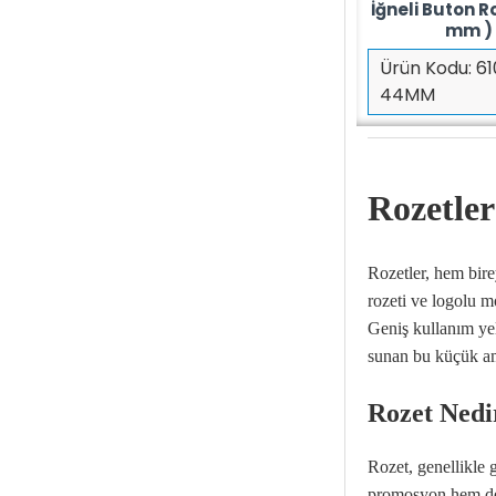
İğneli Buton R
mm )
Ürün Kodu:
61
44MM
Rozetler
Rozetler, hem bire
rozeti ve logolu mo
Geniş kullanım yel
sunan bu küçük ama 
Rozet Nedi
Rozet, genellikle g
promosyon hem de k