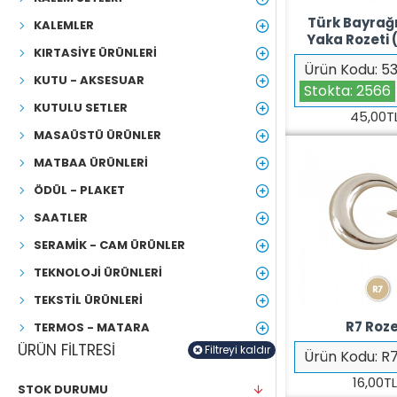
Türk Bayrağı
KALEMLER
Yaka Rozeti (
KIRTASIYE ÜRÜNLERI
Ürün Kodu:
5
KUTU - AKSESUAR
Stokta:
2566
KUTULU SETLER
45,00T
MASAÜSTÜ ÜRÜNLER
MATBAA ÜRÜNLERI
ÖDÜL - PLAKET
SAATLER
SERAMIK - CAM ÜRÜNLER
TEKNOLOJI ÜRÜNLERI
TEKSTIL ÜRÜNLERI
R7 Roz
TERMOS - MATARA
ÜRÜN FILTRESI
Filtreyi kaldır
Ürün Kodu:
R
16,00T
STOK DURUMU