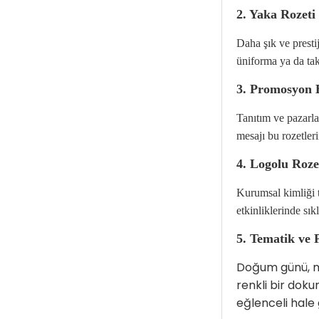
2. Yaka Rozeti
Daha şık ve presti
üniforma ya da tak
3. Promosyon B
Tanıtım ve pazarla
mesajı bu rozetleri
4. Logolu Roze
Kurumsal kimliği t
etkinliklerinde sıkl
5. Tematik ve P
Doğum günü, me
renkli bir doku
eğlenceli hale g