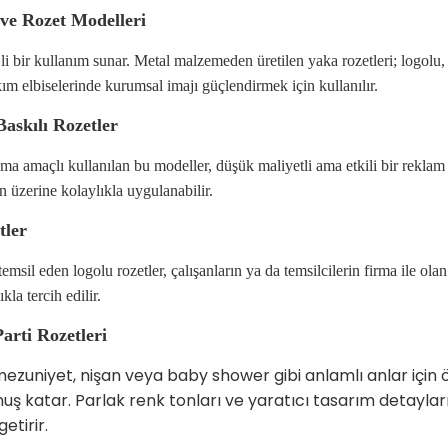
 ve Rozet Modelleri
jli bir kullanım sunar. Metal malzemeden üretilen yaka rozetleri; logolu,
ım elbiselerinde kurumsal imajı güçlendirmek için kullanılır.
askılı Rozetler
ma amaçlı kullanılan bu modeller, düşük maliyetli ama etkili bir rekla
n üzerine kolaylıkla uygulanabilir.
tler
emsil eden logolu rozetler, çalışanların ya da temsilcilerin firma ile ol
ıkla tercih edilir.
arti Rozetleri
zuniyet, nişan veya baby shower gibi anlamlı anlar için öz
nuş katar. Parlak renk tonları ve yaratıcı tasarım detaylarıy
etirir.