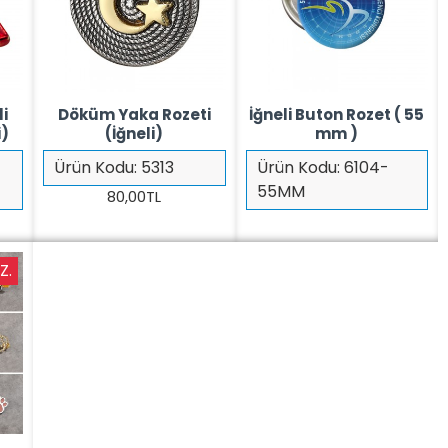
li
Döküm Yaka Rozeti
İğneli Buton Rozet ( 55
i)
(İğneli)
mm )
Ürün Kodu:
5313
Ürün Kodu:
6104-
55MM
80,00TL
Z.