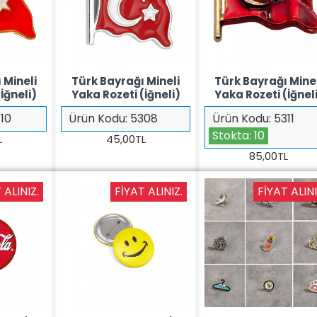
 Mineli
Türk Bayrağı Mineli
Türk Bayrağı Mine
İğneli)
Yaka Rozeti (İğneli)
Yaka Rozeti (İğnel
10
Ürün Kodu:
5308
Ürün Kodu:
5311
Stokta:
10
L
45,00TL
85,00TL
 ALINIZ.
FIYAT ALINIZ.
FIYAT ALINI