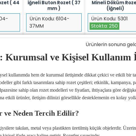
ozet ( 44
İğneli Buton Rozet ( 37
Mineli Döküm Roz
mm )
(İğneli)
04-
Ürün Kodu:
6104-
Ürün Kodu:
5301
37MM
Stokta:
250
Ürünlerin sonuna geld
: Kurumsal ve Kişisel Kullanım İ
ysel kullanımda hem de kurumsal iletişimde dikkat çekici ve etkili bir t
deller gibi farklı tasarımlara sahip rozet çeşitleri; etkinlik, kampanya, 
pazesine sahip olan rozet modelleri ve fiyatları, ihtiyaçlara göre deği
etkili ürünler, iletişim dilinizi görsellikle desteklemenin en kolay yolla
r ve Neden Tercih Edilir?
iysilere takılan, metal veya plastikten üretilmiş küçük objelerdir. Üzerin
işisel ifade aracı haline getirir. Rozetler sayesinde;