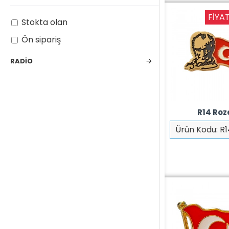
FIYAT
Stokta olan
Ön sipariş
RADIO
R14 Roz
Ürün Kodu:
R1