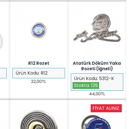
R12 Rozet
Atatürk Döküm Yaka
Rozeti (İğneli)
Ürün Kodu:
R12
Ürün Kodu:
5312-K
22,00TL
Stokta:
129
44,00TL
FIYAT ALINIZ.