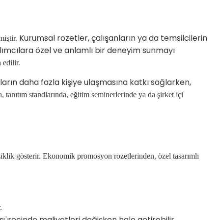
Kurumsal rozetler, çalışanların ya da temsilcilerin
miştir.
atılımcılara özel ve anlamlı bir deneyim sunmayı
edilir.
rın daha fazla kişiye ulaşmasına katkı sağlarken,
, tanıtım standlarında, eğitim seminerlerinde ya da şirket içi
şiklik gösterir. Ekonomik promosyon rozetlerinden, özel tasarımlı
.
m sürecinde maliyetleri değişken hale getirebilir.