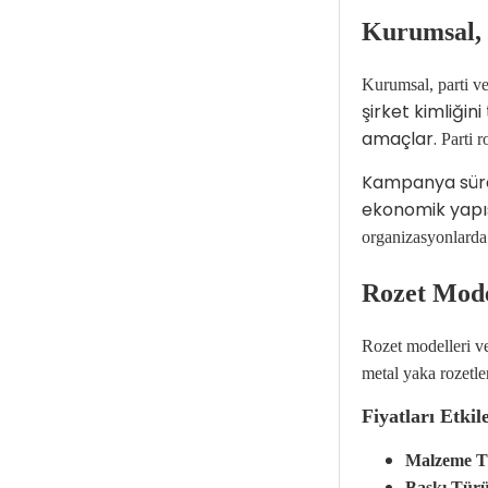
Kurumsal, P
Kurumsal, parti ve 
şirket kimliğin
amaçlar.
Parti 
Kampanya süreç
ekonomik yapıs
organizasyonlarda 
Rozet Model
Rozet modelleri ve
metal yaka rozetler
Fiyatları Etkil
Malzeme T
Baskı Türü