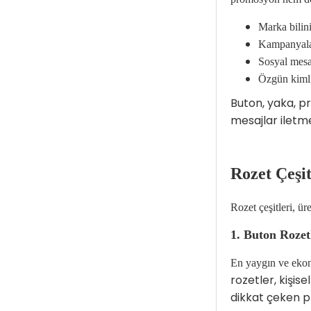
Marka bilinir
Kampanyalar
Sosyal mesajl
Özgün kimli
Buton, yaka, pr
mesajlar iletm
Rozet Çeşit
Rozet çeşitleri, ür
1. Buton Rozet
En yaygın ve ekono
rozetler, kişi
dikkat çeken p