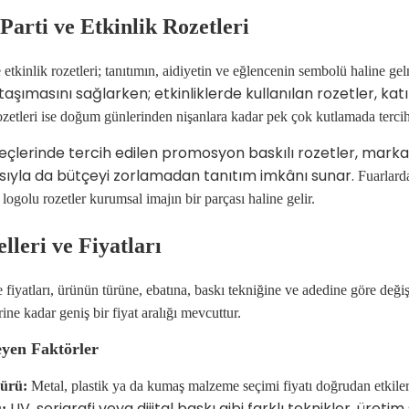
arti ve Etkinlik Rozetleri
etkinlik rozetleri; tanıtımın, aidiyetin ve eğlencenin sembolü haline gel
i taşımasını sağlarken; etkinliklerde kullanılan rozetler, k
rozetleri ise doğum günlerinden nişanlara kadar pek çok kutlamada tercih 
lerinde tercih edilen promosyon baskılı rozetler, markala
ıyla da bütçeyi zorlamadan tanıtım imkânı sunar.
Fuarlarda
logolu rozetler kurumsal imajın bir parçası haline gelir.
leri ve Fiyatları
 fiyatları, ürünün türüne, ebatına, baskı tekniğine ve adedine göre deği
ine kadar geniş bir fiyat aralığı mevcuttur.
eyen Faktörler
ürü:
Metal, plastik ya da kumaş malzeme seçimi fiyatı doğrudan etkiler
UV, serigrafi veya dijital baskı gibi farklı teknikler, üreti
: