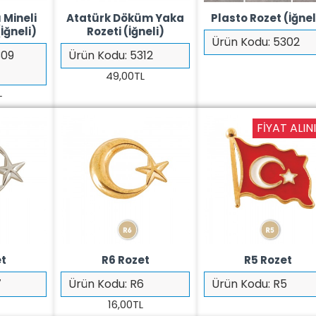
 Mineli
Atatürk Döküm Yaka
Plasto Rozet (İğnel
İğneli)
Rozeti (İğneli)
Ürün Kodu:
5302
309
Ürün Kodu:
5312
49,00TL
L
FIYAT ALINI
et
R6 Rozet
R5 Rozet
7
Ürün Kodu:
R6
Ürün Kodu:
R5
L
16,00TL