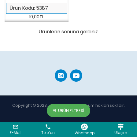
Ürün Kodu:
5387
10,00TL
Ürünlerin sonuna geldiniz.
Copyright © 2023, LOCCA GRUP A.Ş. - Tüm hakları saklıdır.
ÜRÜN FILTRESI
BC Yazılım
E-Mail
Telefon
Ulaşım
Whatsapp