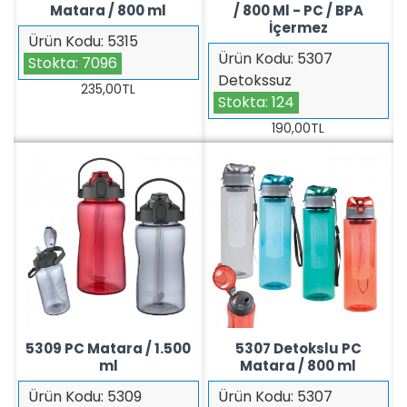
Matara / 800 ml
/ 800 Ml - PC / BPA
İçermez
Ürün Kodu:
5315
Ürün Kodu:
5307
Stokta:
7096
Detokssuz
235,00TL
Stokta:
124
190,00TL
5309 PC Matara / 1.500
5307 Detokslu PC
ml
Matara / 800 ml
Ürün Kodu:
5309
Ürün Kodu:
5307