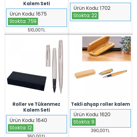
Kalem Seti
Ürün Kodu:
1702
Ürün Kodu:
1675
Stokta:
22
Stokta:
759
510,00TL
Roller ve Tükenmez
Tekli ahşap roller kalem
Kalem Seti
Ürün Kodu:
1620
Ürün Kodu:
1640
Stokta:
9
Stokta:
12
390,00TL
360,00TL