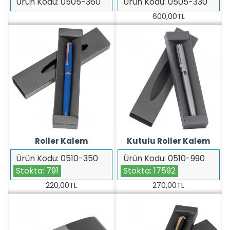
Ürün Kodu:
0505-360
Ürün Kodu:
0505-330
600,00TL
Roller Kalem
Kutulu Roller Kalem
Ürün Kodu:
0510-350
Ürün Kodu:
0510-990
Stokta:
791
Stokta:
17592
220,00TL
270,00TL