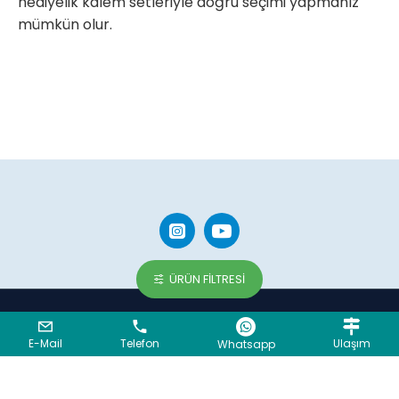
hediyelik kalem setleriyle doğru seçimi yapmanız
mümkün olur.
ÜRÜN FILTRESI
Copyright © 2023, LOCCA GRUP A.Ş. - Tüm hakları saklıdır.
BC Yazılım
E-Mail
Telefon
Ulaşım
Whatsapp