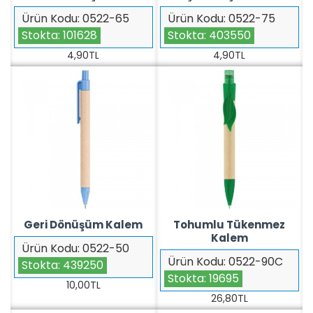
Ürün Kodu:
0522-65
Ürün Kodu:
0522-75
Stokta:
101628
Stokta:
403550
4,90TL
4,90TL
Geri Dönüşüm Kalem
Tohumlu Tükenmez
Kalem
Ürün Kodu:
0522-50
Ürün Kodu:
0522-90C
Stokta:
439250
Stokta:
19695
10,00TL
26,80TL