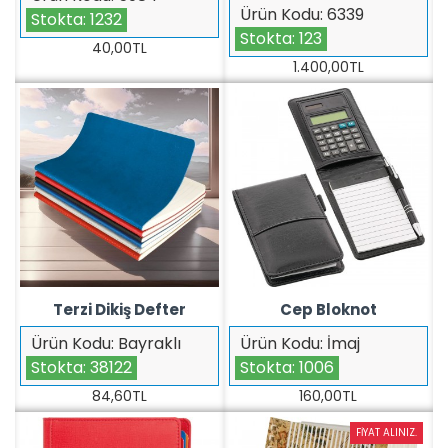
Ürün Kodu:
6339
Stokta:
1232
Stokta:
123
40,00TL
1.400,00TL
Terzi Dikiş Defter
Cep Bloknot
Ürün Kodu:
Bayraklı
Ürün Kodu:
İmaj
Stokta:
38122
Stokta:
1006
84,60TL
160,00TL
FIYAT ALINIZ.