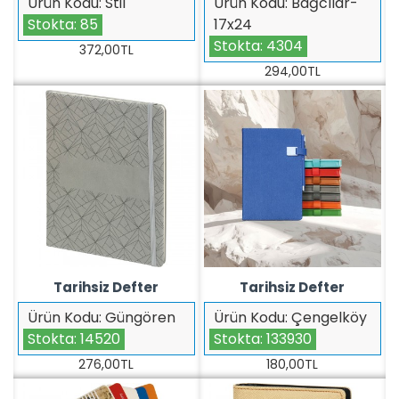
Ürün Kodu:
Stil
Ürün Kodu:
Bağcılar-
Stokta:
85
17x24
Stokta:
4304
372,00TL
294,00TL
Tarihsiz Defter
Tarihsiz Defter
Ürün Kodu:
Güngören
Ürün Kodu:
Çengelköy
Stokta:
14520
Stokta:
133930
276,00TL
180,00TL