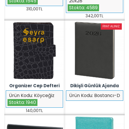
Stokta:
1545
20x28
Stokta:
4589
310,00TL
342,00TL
FIYAT ALINIZ.
Organizer Cep Defteri
Dikişli Günlük Ajanda
Ürün Kodu:
Köyceğiz
Ürün Kodu:
Bostancı-D
Stokta:
1940
140,00TL