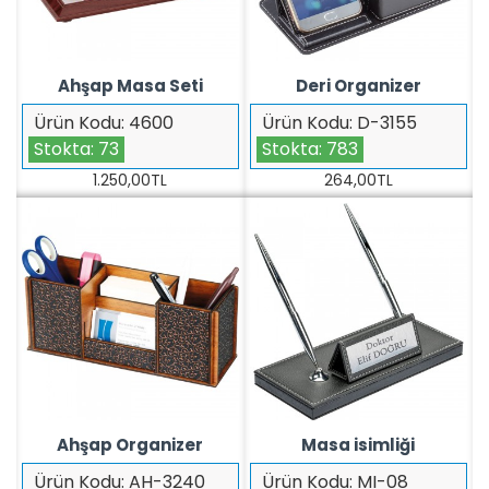
Ahşap Masa Seti
Deri Organizer
Ürün Kodu:
4600
Ürün Kodu:
D-3155
Stokta:
73
Stokta:
783
1.250,00TL
264,00TL
Ahşap Organizer
Masa isimliği
Ürün Kodu:
AH-3240
Ürün Kodu:
MI-08