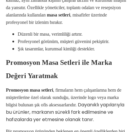
kalmaz, aynı zamanda kişinin çalışma tarzını ve kurumsal imajını
da yansıtır. Özellikle yöneticiler, toplantı odaları ve resepsiyon
alanlarında kullanılan
masa setleri
, misafirler üzerinde
profesyonel bir izlenim bırakır.
Düzenli bir masa, verimliliği artırır.
Profesyonel görünüm, müşteri güvenini pekiştirir.
Şık tasarımlar, kurumsal kimliği destekler.
Promosyon Masa Setleri ile Marka
Değeri Yaratmak
Promosyon masa setleri
, firmaların hem çalışanlarına hem de
müşterilerine özel olarak sunduğu, üzerinde logo veya marka
Dayanıklı yapılarıyla
bilgisi bulunan şık ofis aksesuarlarıdır.
bu ürünler, markanın sürekli fark edilmesine ve
hafızalarda yer etmesine olanak tanır.
Bir promosyon ürününden beklenen en önemli özelliklerden biri,