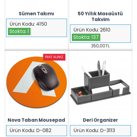
Sümen Takımı
50 Yıllık Masaüstü
Takvim
Ürün Kodu:
4150
Ürün Kodu:
2610
Stokta:
1
Stokta:
137
350,00TL
FIYAT ALINIZ.
Nova Taban Mousepad
Deri Organizer
Ürün Kodu:
D-082
Ürün Kodu:
D-3113